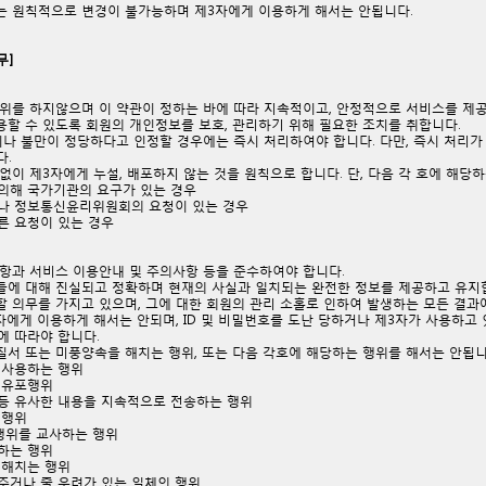
디는 원칙적으로 변경이 불가능하며 제3자에게 이용하게 해서는 안됩니다.
무]
 행위를 하지않으며 이 약관이 정하는 바에 따라 지속적이고, 안정적으로 서비스를 제
용할 수 있도록 회원의 개인정보를 보호, 관리하기 위해 필요한 조치를 취합니다.
이나 불만이 정당하다고 인정할 경우에는 즉시 처리하여야 합니다. 다만, 즉시 처리
다.
낙없이 제3자에게 누설, 배포하지 않는 것을 원칙으로 합니다. 단, 다음 각 호에 해당
의해 국가기관의 요구가 있는 경우
나 정보통신윤리위원회의 요청이 있는 경우
른 요청이 있는 경우
사항과 서비스 이용안내 및 주의사항 등을 준수하여야 합니다.
용들에 대해 진실되고 정확하며 현재의 사실과 일치되는 완전한 정보를 제공하고 유지
리할 의무를 가지고 있으며, 그에 대한 회원의 관리 소홀로 인하여 발생하는 모든 결
제3자에게 이용하게 해서는 안되며, ID 및 비밀번호를 도난 당하거나 제3자가 사용하고
에 따라야 합니다.
질서 또는 미풍양속을 해치는 행위, 또는 다음 각호에 해당하는 행위를 해서는 안됩
 사용하는 행위
 유포행위
등 유사한 내용을 지속적으로 전송하는 행위
 행위
행위를 교사하는 행위
하는 행위
 해치는 행위
주거나 줄 우려가 있는 일체의 행위