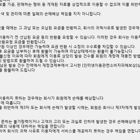
보를 가공, 판매하는 행위 등 게재된 자료를 상업적으로 이용할 수 없으며 이를 위
 검색 및 관리에 따른 일체의 손해배상 책임을 지지 아니합니다.
 있을 때에는 그 과납 또는 오납된 요금을 반환하고, 회사의 귀책사유로 발생한 경
 이용하기 전 선납된 요금 등의 반환을 요청할 수 있습니다. 이러한 경우 회사는 이
반환요청 요금을 반환합니다.
만원 이상인 경우에만 가능하며 요금 반환 시 소정의 수수료를 차감할 수 있습니다.
제후 요금을 납부하신 후에 환불이 가능하며 미납상태에서는 환불이 불가능합니다.
 환불신청 이유에 따라 회원에게 이용료 상당의 발송 건수를 회원의 계정에 재충전 방
 방법으로 환불하여 드릴 수 있습니다.
 남은 발송 건수 잔액에서 재정경제부에서 고시한 [인터넷이용관련소비자피해보상]상 규
을 환불하여 드립니다
 이용하지 못하는 경우에는 회사가 회원에게 손해를 배상합니다.
령에 따릅니다.
을 위반하여 제3자 또는 회사에 손해가 발생할 시에는, 회원은 회사나 제3자에게 발
이에 준하는 불가항력이거나 고객의 고의 또는 과실로 인하여 발생한 경우 손해배상에 
자료의 내용에 대하여는 책임을 면합니다.
대하여 회사의 귀책 사유로 이용자에게 서비스를 제공하지 못하는 경우 책임을 면합니