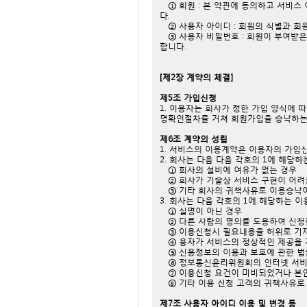
① 회원 : 본 약관에 동의하고 서비스
다.
② 사용자 아이디 : 회원의 식별과 회
③ 사용자 비밀번호 : 회원이 부여받은
합니다.
[제2장 계약의 체결]
제5조 가입신청
1. 이용자는 회사가 정한 가입 양식에
명확인절차를 거쳐 회원가입을 승낙하는
제6조 계약의 성립
1. 서비스의 이용계약은 이용자의 가입
2. 회사는 다음 다음 각호의 1에 해당
① 회사의 설비에 여유가 없는 경우
② 회사가 기술상 서비스 구현이 어려
③ 기타 회사의 귀책사유로 이용승낙이
3. 회사는 다음 각호의 1에 해당하는
① 실명이 아닌 경우
② 다른 사람의 명의를 도용하여 신청
③ 이용신청시 필요내용을 허위로 기
④ 용자가 서비스의 정상적인 제공을 
⑤ 신용정보의 이용과 보호에 관한 법
⑥ 정보통신윤리위원회의 인터넷 서비
⑦ 이용신청 요건이 미비되었거나 본
⑧ 기타 이용 신청 고객의 귀책사유로
제7조 사용자 아이디 이용 및 변경 등