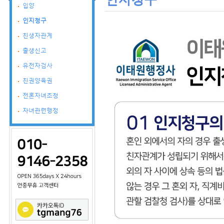
입양
인지청구
친생자관계
출생신고
유전자검사
친권양육권
전혼자녀초청
자녀관련행정