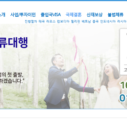
소개
사업/투자이민
출입국VISA
국제결혼
산재보상
불법체류
진행절차
태국
라오스
캄보디아
필리핀
베트남
중국
인도네시아
러시아