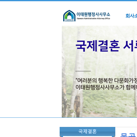
회사
국제결혼
몽골