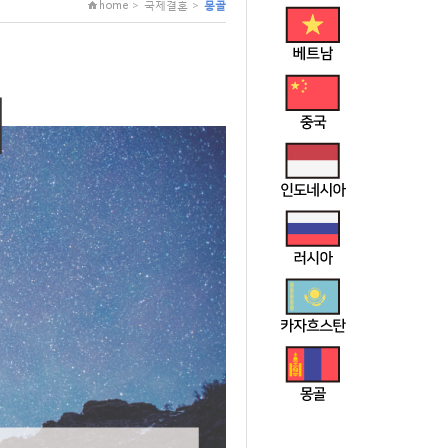
home > 국제결혼 >
몽골