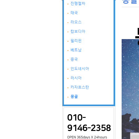
진행절차
태국
라오스
캄보디아
필리핀
베트남
중국
인도네시아
러시아
카자흐스탄
몽골