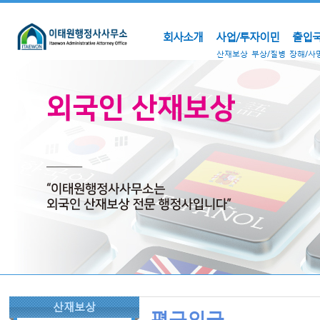
회사소개
사업/투자이민
출입국
산재보상
부상/질병
장해/사
산재보상
평균임금