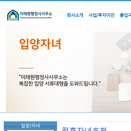
회사소개
사업/투자이민
출입국
입양/자녀
전혼자녀초청