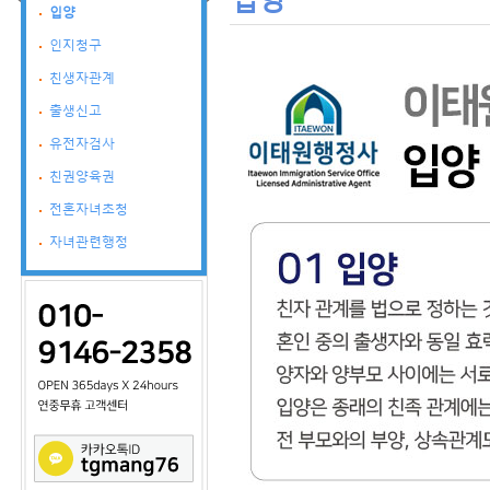
입양
인지청구
친생자관계
출생신고
유전자검사
친권양육권
전혼자녀초청
자녀관련행정