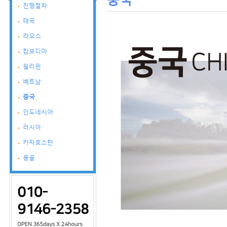
진행절차
태국
라오스
캄보디아
필리핀
베트남
중국
인도네시아
러시아
카자흐스탄
몽골