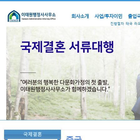
회사소개
사업/투자이민
출입국
진행절차
태국
라
국제결혼
중국