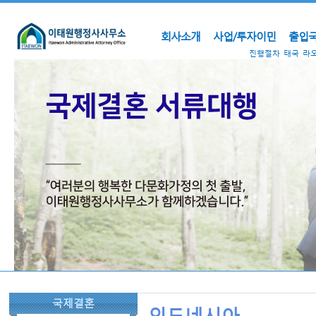
회사소개
사업/투자이민
출입국
진행절차
태국
라
국제결혼
인도네시아