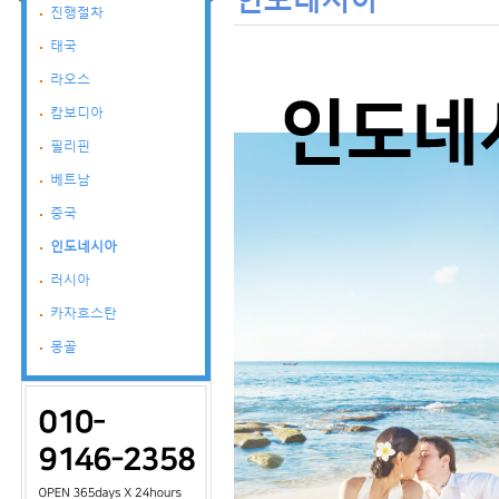
진행절차
태국
라오스
캄보디아
필리핀
베트남
중국
인도네시아
러시아
카자흐스탄
몽골