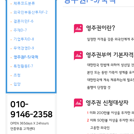
체류코드분류
외국인부동산투자F-2
결혼이민F-6
주재D-7
기업투자D-8
무역경영D-9
영주권F-5/국적
특정활동E-7
초청
입양