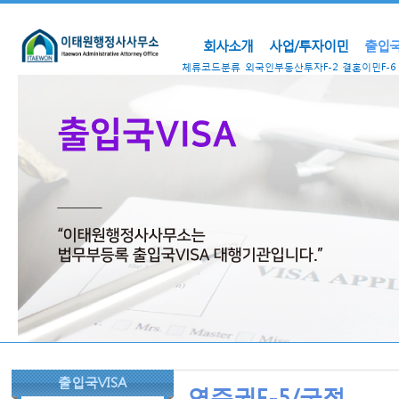
회사소개
사업/투자이민
출입국
체류코드분류
외국인부동산투자F-2
결혼이민F-6
출입국VISA
영주권F-5/국적